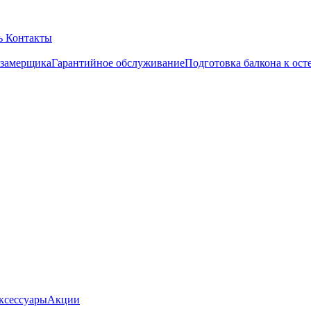
ть
Контакты
 замерщика
Гарантийное обслуживание
Подготовка балкона к ос
ксессуары
Акции