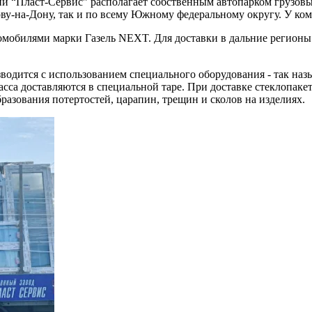
 “Пласт-Сервис” располагает собственным автопарком грузовых
ву-на-Дону, так и по всему Южному федеральному округу. У ком
омобилями марки Газель NEXT. Для доставки в дальние регион
водится с использованием специального оборудования - так на
сса доставляются в специальной таре. При доставке стеклопаке
разования потертостей, царапин, трещин и сколов на изделиях.