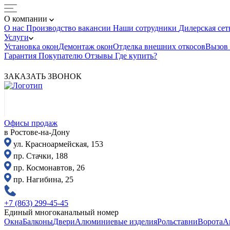
О компании
О нас
Производство
вакансии
Наши сотрудники
Дилерская се
Услуги
Установка окон
Демонтаж окон
Отделка внешних откосов
Вызов
Гарантия
Покупателю
Отзывы
Где купить?
ЗАКАЗАТЬ ЗВОНОК
Офисы продаж
в Ростове-на-Дону
ул. Красноармейская, 153
пр. Стачки, 188
пр. Космонавтов, 26
пр. Нагибина, 25
+7 (863) 299-45-45
Единый многоканальный номер
Окна
Балконы
Двери
Алюминиевые изделия
Рольставни
Ворота
А