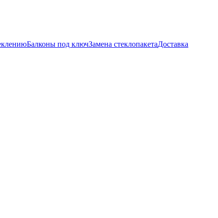
теклению
Балконы под ключ
Замена стеклопакета
Доставка