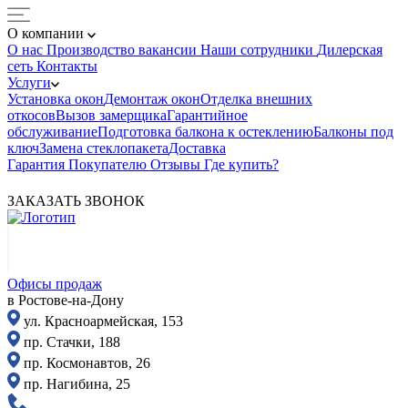
О компании
О нас
Производство
вакансии
Наши сотрудники
Дилерская
сеть
Контакты
Услуги
Установка окон
Демонтаж окон
Отделка внешних
откосов
Вызов замерщика
Гарантийное
обслуживание
Подготовка балкона к остеклению
Балконы под
ключ
Замена стеклопакета
Доставка
Гарантия
Покупателю
Отзывы
Где купить?
ЗАКАЗАТЬ ЗВОНОК
Офисы продаж
в Ростове-на-Дону
ул. Красноармейская, 153
пр. Стачки, 188
пр. Космонавтов, 26
пр. Нагибина, 25