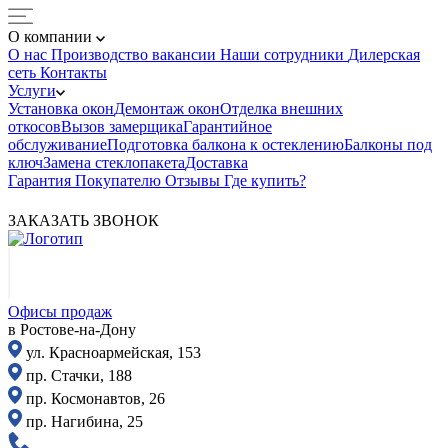
О компании
О нас
Производство
вакансии
Наши сотрудники
Дилерская
сеть
Контакты
Услуги
Установка окон
Демонтаж окон
Отделка внешних
откосов
Вызов замерщика
Гарантийное
обслуживание
Подготовка балкона к остеклению
Балконы под
ключ
Замена стеклопакета
Доставка
Гарантия
Покупателю
Отзывы
Где купить?
ЗАКАЗАТЬ ЗВОНОК
Офисы продаж
в Ростове-на-Дону
ул. Красноармейская, 153
пр. Стачки, 188
пр. Космонавтов, 26
пр. Нагибина, 25