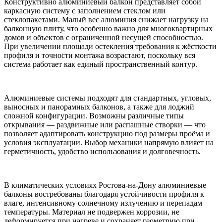
Конструктивно алюминиевый балкон представляет собой
каркасную систему с заполнением стеклом или
стеклопакетами. Малый вес алюминия снижает нагрузку на
балконную плиту, что особенно важно для многоквартирных
домов и объектов с ограниченной несущей способностью.
При увеличении площади остекления требования к жёсткости
профиля и точности монтажа возрастают, поскольку вся
система работает как единый пространственный контур.
Алюминиевые системы подходят для стандартных, угловых,
выносных и панорамных балконов, а также для лоджий
сложной конфигурации. Возможны различные типы
открывания — раздвижные или распашные створки — что
позволяет адаптировать конструкцию под размеры проёма и
условия эксплуатации. Выбор механики напрямую влияет на
герметичность, удобство использования и долговечность.
В климатических условиях Ростова-на-Дону алюминиевые
балконы востребованы благодаря устойчивости профиля к
влаге, интенсивному солнечному излучению и перепадам
температуры. Материал не подвержен коррозии, не
деформируется при нагреве и сохраняет геометрию при