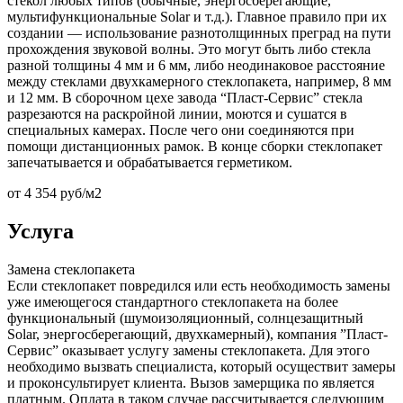
стекол любых типов (обычные, энергосберегающие,
мультифункциональные Solar и т.д.). Главное правило при их
создании — использование разнотолщинных преград на пути
прохождения звуковой волны. Это могут быть либо стекла
разной толщины 4 мм и 6 мм, либо неодинаковое расстояние
между стеклами двухкамерного стеклопакета, например, 8 мм
и 12 мм. В сборочном цехе завода “Пласт-Сервис” стекла
разрезаются на раскройной линии, моются и сушатся в
специальных камерах. После чего они соединяются при
помощи дистанционных рамок. В конце сборки стеклопакет
запечатывается и обрабатывается герметиком.
от
4 354
руб/м
2
Услуга
Замена стеклопакета
Если стеклопакет повредился или есть необходимость замены
уже имеющегося стандартного стеклопакета на более
функциональный (шумоизоляционный, солнцезащитный
Solar, энергосберегающий, двухкамерный), компания ”Пласт-
Сервис” оказывает услугу замены стеклопакета. Для этого
необходимо вызвать специалиста, который осуществит замеры
и проконсультирует клиента. Вызов замерщика по является
платным. Оплата в таком случае рассчитывается следующим