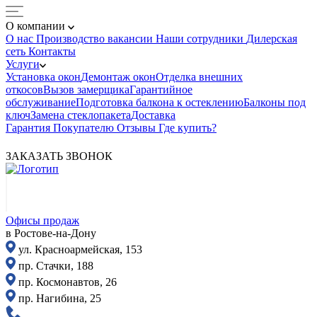
О компании
О нас
Производство
вакансии
Наши сотрудники
Дилерская
сеть
Контакты
Услуги
Установка окон
Демонтаж окон
Отделка внешних
откосов
Вызов замерщика
Гарантийное
обслуживание
Подготовка балкона к остеклению
Балконы под
ключ
Замена стеклопакета
Доставка
Гарантия
Покупателю
Отзывы
Где купить?
ЗАКАЗАТЬ ЗВОНОК
Офисы продаж
в Ростове-на-Дону
ул. Красноармейская, 153
пр. Стачки, 188
пр. Космонавтов, 26
пр. Нагибина, 25