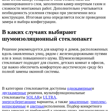
ламинированного слоя, заполнения камер инертным газом и
сложности монтажных работ. Дополнительно учитывается
необходимость усиления створки при увеличении веса
конструкции. Итоговая цена определяется после проведения
замера и выбора конфигурации.
В каких случаях выбирают
шумоизоляционный стеклопакет
Решение рекомендуется для квартир и домов, расположенных
вдоль оживленных улиц, рядом с железнодорожными путями
или в зонах повышенного шума. Шумоизоляционный
стеклопакет подходит для спален, детских комнат и офисов,
где важно обеспечить комфортную акустическую среду без
полной замены оконной системы.
В категории стеклопакетов доступны
однокамерные
и
двухкамерные
решения, мультифункциональные
стеклопакеты
SOLAR
и
ULTRA,
энергосберегающие
варианты, а также
закаленные,
триплекс,
непрозрачные
и
цветные
исполнения. Подбор конкретного
типа зависит от требований к уровню шума, теплоизоляции и